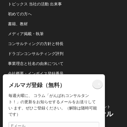
トピックス 当社の活動 出来事
初めての方へ
書籍、教材
メディア掲載・執筆
コンサルティングの方針と特長
ドラゴンコンサルティング評判
事業理念と社名の由来について
会社概要・インボイス登録番号
講演依頼について
×
メルマガ登録（無料）
個人情報の取扱いについて
毎週火曜に、 コラム「がんばれコンサルタン
ト！」の更新をお知らせするメールをお送りして
コンサルティングビジネス専門のコンサルタント
い ます。ぜひご登録ください。（解除は随時可能
株式会社ドラゴンコンサル
です）
ティング