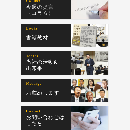
Column
今週の提言
（コラム）
Books
書籍教材
Topics
当社の活動&
出来事
Message
お薦めします
Contact
お問い合わせは
こちら