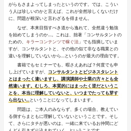
がらもさまよってしまったというのです。では、こうい
う人は珍しいのかと言えば、これが全然珍しくないだけ
に、問題が根深いと言わざるを得ません。
なぜ、本来目指すべき道から逸れて、全然違う勉強
を始めてしまうのか…。これは、拙著「コンサルタントの
ための、
キラーコンテンツで稼ぐ法
」でも指摘していま
すが、コンサルタントと、その他の似て非なる職業との
違いを理解していないから…というのが最大の理由です。
書籍でもセミナーでも、暇さえあれば？何度でも申
し上げていますが、
コンサルタントとビジネスタレント
とはまったく違いますし、講演講師や士業の方々とも全
然違います。むしろ、本質的にはまったく逆だというこ
とを、本当に理解していないと、いつまでたっても芽す
ら出ない…
ということになってしまいます。
問題は、ご本人のみならず、多くの場合、教えてい
る側すらまともに理解していないということです。そし
て、さらにタチが悪いのは、一緒に来ているお仲間にど
んどん引きずり込まれていく…ということです。