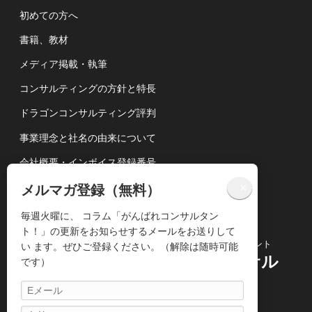
初めての方へ
書籍、教材
メディア掲載・執筆
コンサルティングの方針と特長
ドラゴンコンサルティング評判
事業理念と社名の由来について
会社概要・インボイス登録番号
講演依頼について
×
メルマガ登録（無料）
個人情報の取扱いについて
毎週火曜に、 コラム「がんばれコンサルタン
ト！」の更新をお知らせするメールをお送りして
コンサルティングビジネス専門のコンサルタント
い ます。ぜひご登録ください。（解除は随時可能
株式会社ドラゴンコンサル
です）
ティング