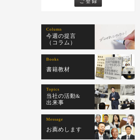
Column
今週の提言
（コラム）
Books
書籍教材
Topics
当社の活動&
出来事
Message
お薦めします