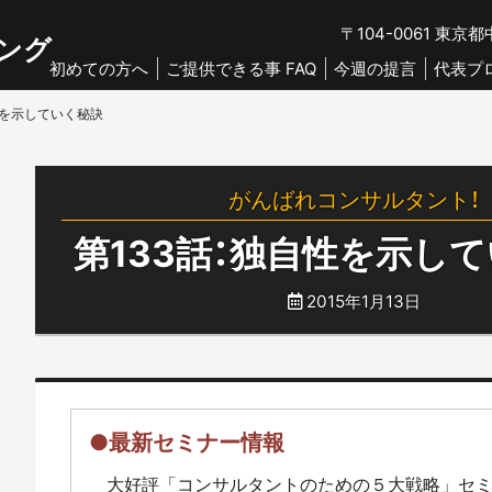
〒104-0061
東京都中
ング
初めての方へ
ご提供できる事 FAQ
今週の提言
代表プ
性を示していく秘訣
がんばれコンサルタント！
第133話：独自性を示し
2015年1月13日
●最新セミナー情報
大好評「コンサルタントのための５大戦略」セ