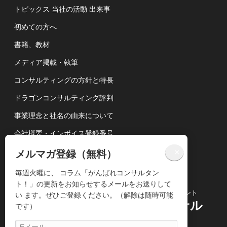
トピックス 当社の活動 出来事
初めての方へ
書籍、教材
メディア掲載・執筆
コンサルティングの方針と特長
ドラゴンコンサルティング評判
事業理念と社名の由来について
会社概要・インボイス登録番号
講演依頼について
×
メルマガ登録（無料）
個人情報の取扱いについて
毎週火曜に、 コラム「がんばれコンサルタン
ト！」の更新をお知らせするメールをお送りして
コンサルティングビジネス専門のコンサルタント
い ます。ぜひご登録ください。（解除は随時可能
株式会社ドラゴンコンサル
です）
ティング