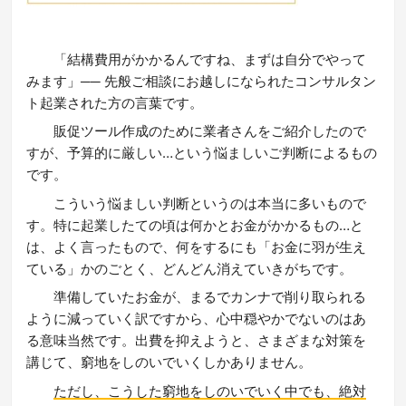
「結構費用がかかるんですね、まずは自分でやって
みます」── 先般ご相談にお越しになられたコンサルタン
ト起業された方の言葉です。
販促ツール作成のために業者さんをご紹介したので
すが、予算的に厳しい…という悩ましいご判断によるもの
です。
こういう悩ましい判断というのは本当に多いもので
す。特に起業したての頃は何かとお金がかかるもの…と
は、よく言ったもので、何をするにも「お金に羽が生え
ている」かのごとく、どんどん消えていきがちです。
準備していたお金が、まるでカンナで削り取られる
ように減っていく訳ですから、心中穏やかでないのはあ
る意味当然です。出費を抑えようと、さまざまな対策を
講じて、窮地をしのいでいくしかありません。
ただし、こうした窮地をしのいでいく中でも、絶対