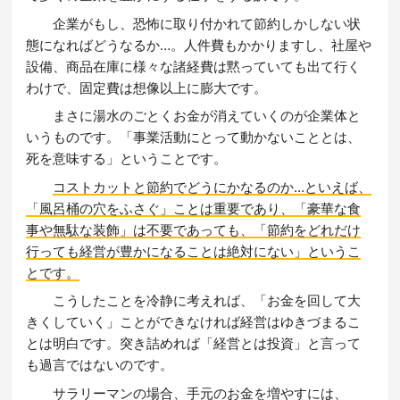
企業がもし、恐怖に取り付かれて節約しかしない状
態になればどうなるか…。人件費もかかりますし、社屋や
設備、商品在庫に様々な諸経費は黙っていても出て行く
わけで、固定費は想像以上に膨大です。
まさに湯水のごとくお金が消えていくのが企業体と
いうものです。「事業活動にとって動かないこととは、
死を意味する」ということです。
コストカットと節約でどうにかなるのか…といえば、
「風呂桶の穴をふさぐ」ことは重要であり、「豪華な食
事や無駄な装飾」は不要であっても、「節約をどれだけ
行っても経営が豊かになることは絶対にない」というこ
とです。
こうしたことを冷静に考えれば、「お金を回して大
きくしていく」ことができなければ経営はゆきづまるこ
とは明白です。突き詰めれば「経営とは投資」と言って
も過言ではないのです。
サラリーマンの場合、手元のお金を増やすには、