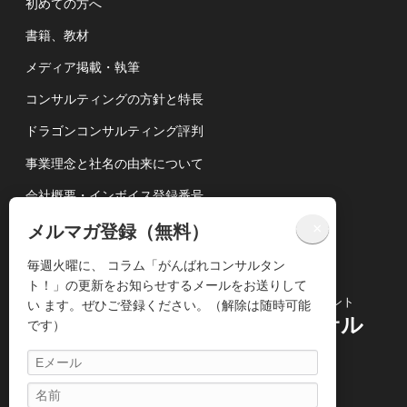
初めての方へ
書籍、教材
メディア掲載・執筆
コンサルティングの方針と特長
ドラゴンコンサルティング評判
事業理念と社名の由来について
会社概要・インボイス登録番号
講演依頼について
×
メルマガ登録（無料）
個人情報の取扱いについて
毎週火曜に、 コラム「がんばれコンサルタン
ト！」の更新をお知らせするメールをお送りして
コンサルティングビジネス専門のコンサルタント
い ます。ぜひご登録ください。（解除は随時可能
株式会社ドラゴンコンサル
です）
ティング
〒104-0061