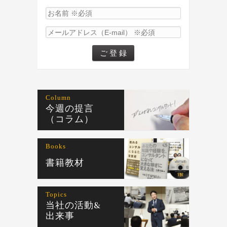
Column
今週の提言
（コラム）
Books
書籍教材
Topics
当社の活動&
出来事