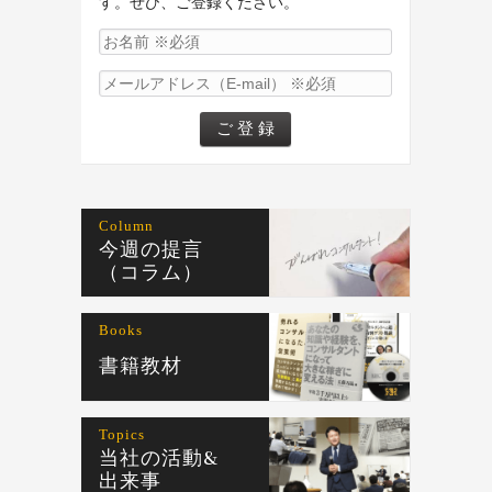
す。ぜひ、ご登録ください。
Column
今週の提言
（コラム）
Books
書籍教材
Topics
当社の活動&
出来事