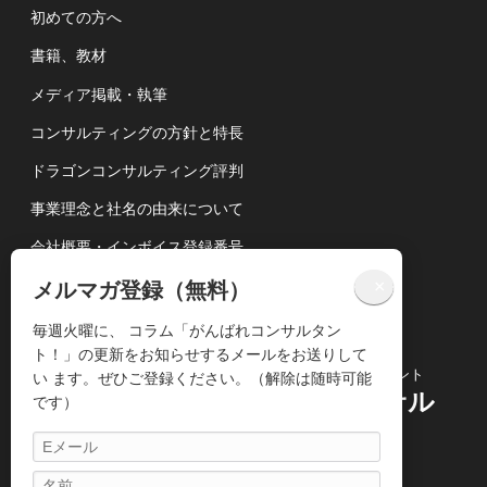
初めての方へ
書籍、教材
メディア掲載・執筆
コンサルティングの方針と特長
ドラゴンコンサルティング評判
事業理念と社名の由来について
会社概要・インボイス登録番号
講演依頼について
×
メルマガ登録（無料）
個人情報の取扱いについて
毎週火曜に、 コラム「がんばれコンサルタン
ト！」の更新をお知らせするメールをお送りして
コンサルティングビジネス専門のコンサルタント
い ます。ぜひご登録ください。（解除は随時可能
株式会社ドラゴンコンサル
です）
ティング