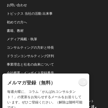
お問い合わせ
トピックス 当社の活動 出来事
初めての方へ
書籍、教材
メディア掲載・執筆
コンサルティングの方針と特長
ドラゴンコンサルティング評判
事業理念と社名の由来について
会社概要・インボイス登録番号
講演依頼について
×
メルマガ登録（無料）
個人情報の取扱いについて
毎週火曜に、 コラム「がんばれコンサルタン
ト！」の更新をお知らせするメールをお送りして
コンサルティングビジネス専門のコンサルタント
い ます。ぜひご登録ください。（解除は随時可能
株式会社ドラゴンコンサル
です）