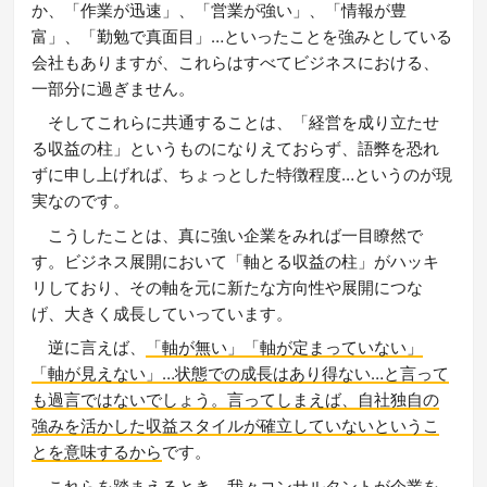
か、「作業が迅速」、「営業が強い」、「情報が豊
富」、「勤勉で真面目」…といったことを強みとしている
会社もありますが、これらはすべてビジネスにおける、
一部分に過ぎません。
そしてこれらに共通することは、「経営を成り立たせ
る収益の柱」というものになりえておらず、語弊を恐れ
ずに申し上げれば、ちょっとした特徴程度…というのが現
実なのです。
こうしたことは、真に強い企業をみれば一目瞭然で
す。ビジネス展開において「軸とる収益の柱」がハッキ
リしており、その軸を元に新たな方向性や展開につな
げ、大きく成長していっています。
逆に言えば、
「軸が無い」「軸が定まっていない」
「軸が見えない」…状態での成長はあり得ない…と言って
も過言ではないでしょう。言ってしまえば、自社独自の
強みを活かした収益スタイルが確立していないというこ
とを意味するから
です。
これらを踏まえるとき、我々コンサルタントが企業を