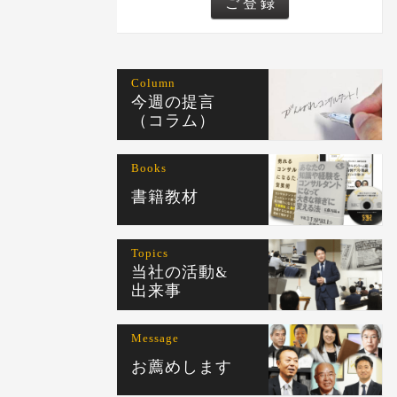
Column
今週の提言
（コラム）
Books
書籍教材
Topics
当社の活動&
出来事
Message
お薦めします