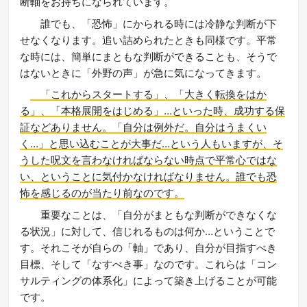
断軸をお持ちになられています。
誰でも、「恐怖」にかられる時には冷静な判断が下
せなくなります。追い詰められたときも同様です。平常
な時には、簡単にまともな判断ができることも、そうで
はないときに「外野の声」が急に気になってきます。
「これからスタートする」、「大きく転換をはか
る」、「本格展開をはじめる」…といった時、成功する保
証などありません。「自分は例外だ。自分はうまくい
く…」と思い込むことが大事だ…という人もいますが、そ
うした呪文を言わなければならない時点で平常心ではな
い、ということに気付かなければなりません。誰でも恐
怖を感じるのが当たり前なのです。
重要なことは、「自分がまともな判断ができなくな
る状況」に対して、信じれるものは何か…ということで
す。それこそが自らの「軸」であり、自分が目指すべき
目標、そして「なすべき事」なのです。これらは「コン
サルティングの体系化」によって築き上げることが可能
です。