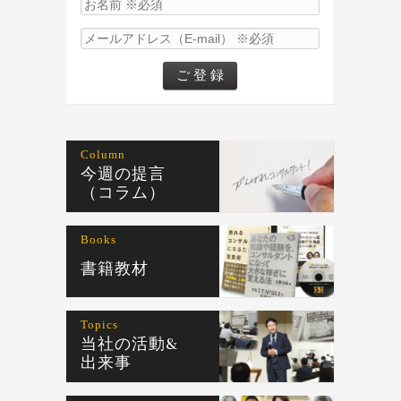
Column
今週の提言
（コラム）
Books
書籍教材
Topics
当社の活動&
出来事