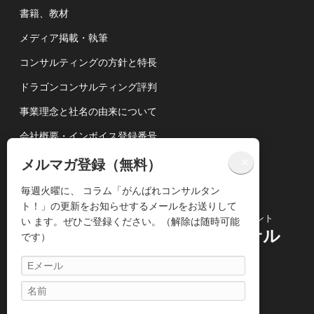
書籍、教材
メディア掲載・執筆
コンサルティングの方針と特長
ドラゴンコンサルティング評判
事業理念と社名の由来について
会社概要・インボイス登録番号
講演依頼について
×
メルマガ登録（無料）
個人情報の取扱いについて
毎週火曜に、 コラム「がんばれコンサルタン
ト！」の更新をお知らせするメールをお送りして
コンサルティングビジネス専門のコンサルタント
い ます。ぜひご登録ください。（解除は随時可能
株式会社ドラゴンコンサル
です）
ティング
〒104-0061
東京都中央区銀座3丁目14-13 5Ｆ