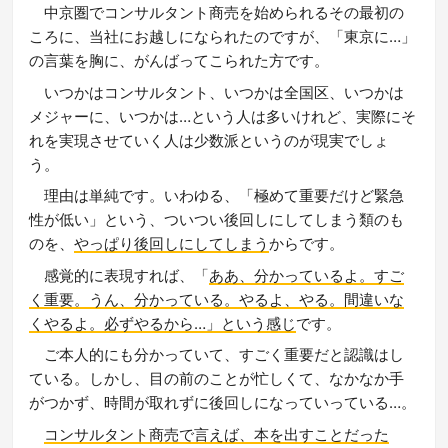
中京圏でコンサルタント商売を始められるその最初の
ころに、当社にお越しになられたのですが、「東京に…」
の言葉を胸に、がんばってこられた方です。
いつかはコンサルタント、いつかは全国区、いつかは
メジャーに、いつかは…という人は多いけれど、実際にそ
れを実現させていく人は少数派というのが現実でしょ
う。
理由は単純です。いわゆる、「極めて重要だけど緊急
性が低い」という、ついつい後回しにしてしまう類のも
のを、
やっぱり後回しにしてしまう
からです。
感覚的に表現すれば、「
ああ、分かっているよ。すご
く重要。うん、分かっている。やるよ、やる。間違いな
くやるよ。必ずやるから…」という感じ
です。
ご本人的にも分かっていて、すごく重要だと認識はし
ている。しかし、目の前のことが忙しくて、なかなか手
がつかず、時間が取れずに後回しになっていっている…。
コンサルタント商売で言えば、本を出すことだった