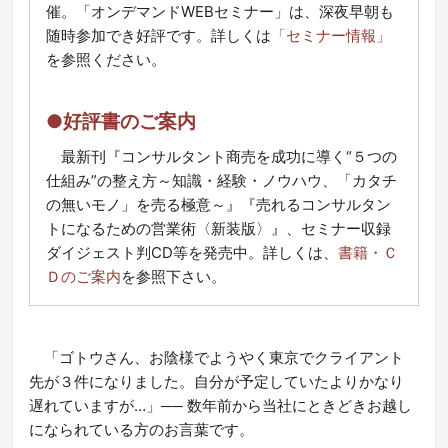
催。「オンデマンドWEBセミナー」は、深夜早朝も
随時参加でき好評です。詳しくは
「セミナー情報」
を参照ください。
●好評書のご案内
最新刊『コンサルタント商売を成功に導く“５つの
仕組み”の整え方～知識・経験・ノウハウ、「カタチ
の無いモノ」を売る極意～』『売れるコンサルタン
トになるための営業術〈新装版〉』、セミナー収録
ダイジェスト判CD等を発売中。詳しくは、
書籍・Ｃ
Ｄのご案内
を参照下さい。
「ゴトウさん、お陰様でようやく東京でクライアント
先が３件になりました。自分が予定していたよりかなり
遅れていますが…」── 数年前から当社にときどきお越し
になられている方のお言葉です。