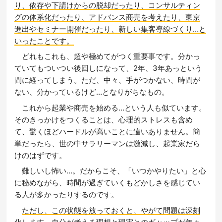
り、依存や下請けからの脱却だったり、コンサルティン
グの体系化だったり、アドバンス商売を考えたり、東京
進出やセミナー開催だったり、新しい集客導線づくり…と
いったことです。
どれもこれも、超や極めてがつく重要事です。分かっ
ていてもついつい後回しになって、2年、3年あっという
間に経ってしまう。ただ、中々、手がつかない、時間が
ない、分かっているけど…となりがちなもの。
これから起業や商売を始める…という人も似ています。
そのきっかけをつくることは、心理的ストレスも含め
て、驚くほどハードルが高いことに違いありません。簡
単だったら、世の中サラリーマンは激減し、起業家だら
けのはずです。
難しいし怖い…。だからこそ、「いつかやりたい」と心
に秘めながら、時間が過ぎていくもどかしさを感じてい
る人が多かったりするのです。
ただし、この状態を放っておくと、やがて問題は深刻