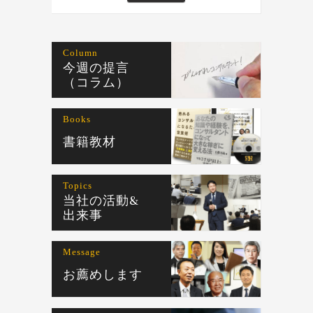
Column
今週の提言
（コラム）
Books
書籍教材
Topics
当社の活動&
出来事
Message
お薦めします