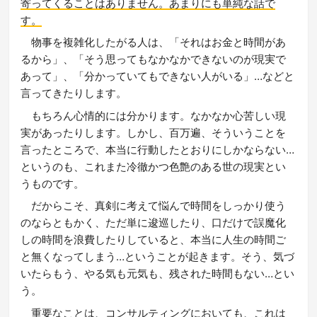
寄ってくることはありません。あまりにも単純な話で
す。
物事を複雑化したがる人は、「それはお金と時間があ
るから」、「そう思ってもなかなかできないのが現実で
あって」、「分かっていてもできない人がいる」…などと
言ってきたりします。
もちろん心情的には分かります。なかなか心苦しい現
実があったりします。しかし、百万遍、そういうことを
言ったところで、本当に行動したとおりにしかならない…
というのも、これまた冷徹かつ色艶のある世の現実とい
うものです。
だからこそ、真剣に考えて悩んで時間をしっかり使う
のならともかく、ただ単に逡巡したり、口だけで誤魔化
しの時間を浪費したりしていると、本当に人生の時間ご
と無くなってしまう…ということが起きます。そう、気づ
いたらもう、やる気も元気も、残された時間もない…とい
う。
重要なことは、コンサルティングにおいても、これは