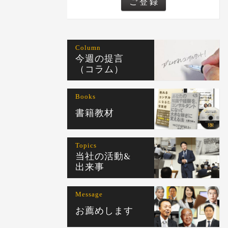
Column
今週の提言
（コラム）
Books
書籍教材
Topics
当社の活動&
出来事
Message
お薦めします