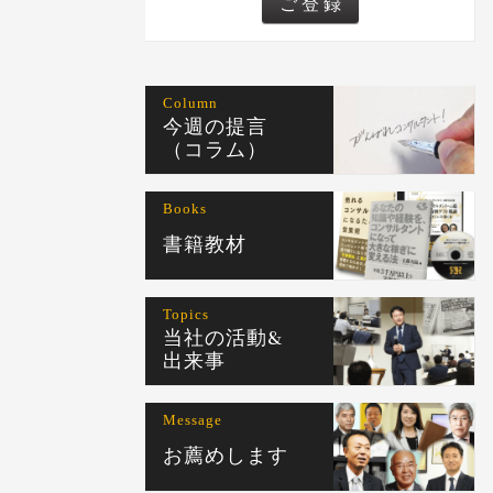
Column
今週の提言
（コラム）
Books
書籍教材
Topics
当社の活動&
出来事
Message
お薦めします