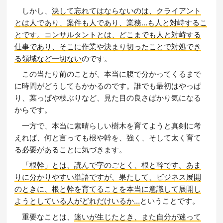
しかし、
決して忘れてはならないのは、クライアント
とは人であり、案件も人であり、業務…も人と対峙するこ
とです。コンサルタントとは、どこまでも人と対峙する
仕事であり、そこに作業や決まり切ったことで対処でき
る領域など一切ない
のです。
この当たり前のことが、本当に腹で分かってくるまで
に時間がどうしてもかかるのです。誰でも最初はやっぱ
り、葉っぱや枝ぶりなど、見た目の良さばかり気になる
からです。
一方で、本当に素晴らしい樹木を育てようと真剣に考
えれば、何と言っても根や幹を、強く、そして太く育て
る必要があることに気づきます。
「根幹」とは、読んで字のごとく、根と幹です。あま
りに分かりやすい単語ですが、果たして、ビジネス展開
のときに、根と幹を育てることを本当に意識して展開し
ようとしている人がどれだけいるか…
ということです。
重要なことは、
迷いが生じたとき、また自分が迷って