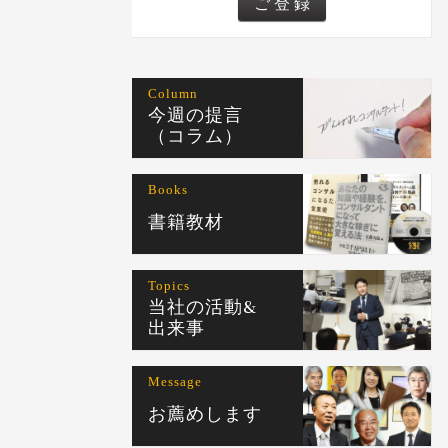
Column
今週の提言
（コラム）
Books
書籍教材
Topics
当社の活動&
出来事
Message
お薦めします