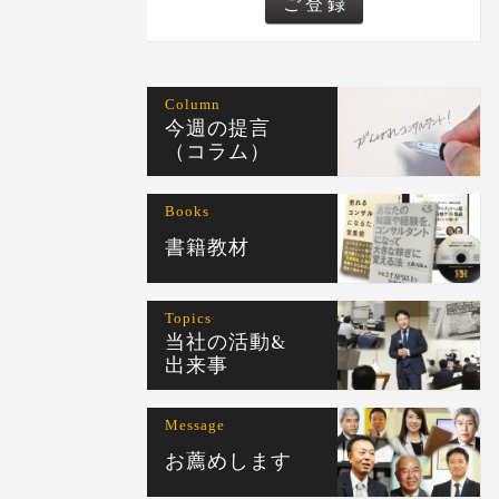
Column
今週の提言
（コラム）
Books
書籍教材
Topics
当社の活動&
出来事
Message
お薦めします