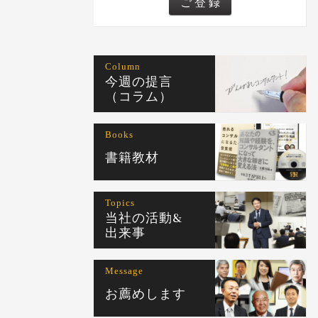
Column
今週の提言
（コラム）
Books
書籍教材
Topics
当社の活動&
出来事
Message
お薦めします