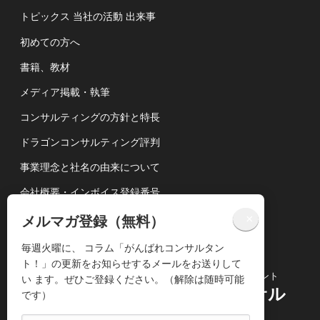
トピックス 当社の活動 出来事
初めての方へ
書籍、教材
メディア掲載・執筆
コンサルティングの方針と特長
ドラゴンコンサルティング評判
事業理念と社名の由来について
会社概要・インボイス登録番号
講演依頼について
×
メルマガ登録（無料）
個人情報の取扱いについて
毎週火曜に、 コラム「がんばれコンサルタン
ト！」の更新をお知らせするメールをお送りして
コンサルティングビジネス専門のコンサルタント
い ます。ぜひご登録ください。（解除は随時可能
株式会社ドラゴンコンサル
です）
ティング