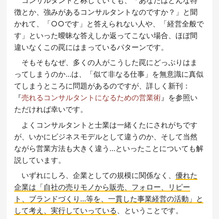
コンサルタントと称していても、「あなたはどんな特
徴とか、強みがあるコンサルタントなのですか？」と聞
かれて、「○○です」と答えられない人や、「経営全般で
す」といった曖昧な答えしか返ってこない場合、ほぼ間
違いなくこの罠にはまっているパターンです。
そもそもなぜ、多くの人がこうした罠にどっぷりはま
ってしまうのか…は、「似て非なる仕事」を無意識に真似
てしまうところに問題があるのですが、詳しく新刊：
『
売れるコンサルタントになるための営業術
』
を参照い
ただければ幸いです。
よくコンサルタントと士業は一緒くたにされがちです
が、いかにビジネスモデルとして違うのか、そして当然
ながら営業方法も大きく違う…といったことについても解
説しています。
いずれにしろ、企業としての規模に関係なく、
優れた
企業は「自社の売りモノから販売、フォロー、リピー
ト、ブランドづくり…等を、一貫した事業経営の活動」と
して考え、実行していっている
、ということです。