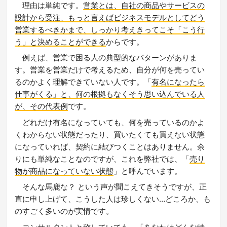
理由は単純です。
営業とは、自社の商品やサービスの
設計から受注、もっと言えばビジネスモデルとしてどう
営業するべきかまで、しっかり考えきってこそ「こう行
う」と決めることができる
からです。
例えば、営業で困る人の典型的なパターンがありま
す。営業を営業だけで考えるため、自分が何を売ってい
るのかよく理解できていない人です。「
有名になったら
仕事がくる」と、何の根拠もなくそう思い込んでいる人
が、その代表例
です。
どれだけ有名になっていても、何を売っているのかよ
くわからない状態だったり、買いたくても買えない状態
になっていれば、契約に結びつくことはありません。余
りにも単純なことなのですが、これを弊社では、「
売り
物が商品になっていない状態
」と呼んでいます。
そんな馬鹿な？ という声が聞こえてきそうですが、正
直に申し上げて、こうした人は珍しくない…どころか、も
のすごく多いのが実情です。