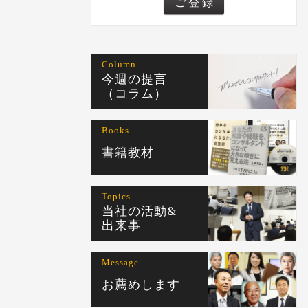
Column
今週の提言
（コラム）
Books
書籍教材
Topics
当社の活動&
出来事
Message
お薦めします