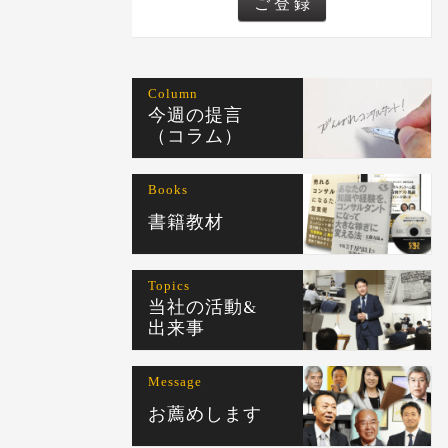
Column
今週の提言
（コラム）
Books
書籍教材
Topics
当社の活動&
出来事
Message
お薦めします