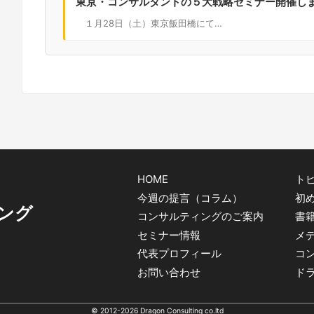
東京・コンサルタントの５大戦略セミナー開催し
１月28日（土）東京飯田橋にて…
HOME
トピ
今週の提言（コラム）
初
ング
コンサルティングのご案内
書
セミナー情報
メ
代表プロフィール
コ
お問い合わせ
ド
© 2012-2026 Dragon Consulting co.ltd