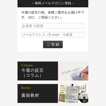
– 無料メールマガジン登録 –
今週の提言の他、各種ご案内をお届け中で
す。ぜひ、ご登録ください。
Column
今週の提言
（コラム）
Books
書籍教材