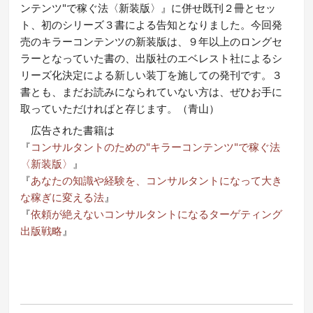
ンテンツ"で稼ぐ法〈新装版〉』に併せ既刊２冊とセッ
ト、初のシリーズ３書による告知となりました。今回発
売のキラーコンテンツの新装版は、９年以上のロングセ
ラーとなっていた書の、出版社のエベレスト社によるシ
リーズ化決定による新しい装丁を施しての発刊です。３
書とも、まだお読みになられていない方は、ぜひお手に
取っていただければと存じます。（青山）
広告された書籍は
『
コンサルタントのための"キラーコンテンツ"で稼ぐ法
〈新装版〉
』
『
あなたの知識や経験を、コンサルタントになって大き
な稼ぎに変える法
』
『
依頼が絶えないコンサルタントになるターゲティング
出版戦略
』