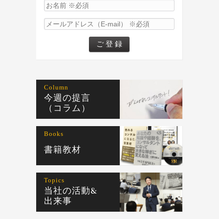
Column
今週の提言
（コラム）
Books
書籍教材
Topics
当社の活動&
出来事