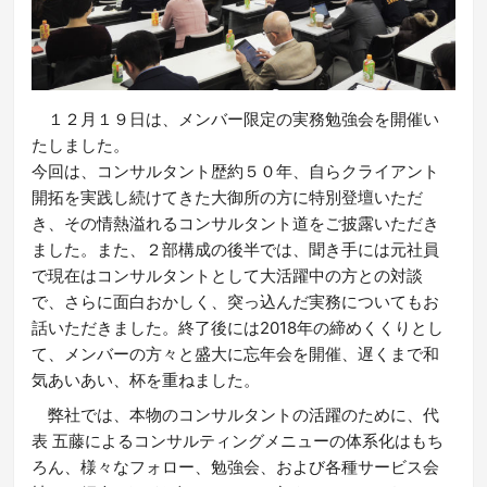
１２月１９日は、メンバー限定の実務勉強会を開催い
たしました。
今回は、コンサルタント歴約５０年、自らクライアント
開拓を実践し続けてきた大御所の方に特別登壇いただ
き、その情熱溢れるコンサルタント道をご披露いただき
ました。また、２部構成の後半では、聞き手には元社員
で現在はコンサルタントとして大活躍中の方との対談
で、さらに面白おかしく、突っ込んだ実務についてもお
話いただきました。
終了後には2018年の締めくくりとし
て、メンバーの方々と盛大に忘年会を開催、遅くまで和
気あいあい、杯を重ねました。
弊社では、本物のコンサルタントの活躍のために、代
表 五藤によるコンサルティングメニューの体系化はもち
ろん、様々なフォロー、勉強会、および各種サービス会