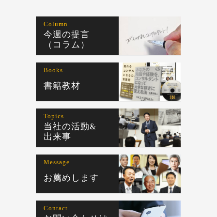
Column
今週の提言
（コラム）
Books
書籍教材
Topics
当社の活動&
出来事
Message
お薦めします
Contact