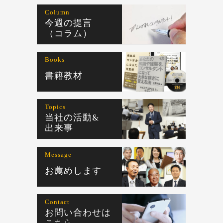
Column
今週の提言
（コラム）
Books
書籍教材
Topics
当社の活動&
出来事
Message
お薦めします
Contact
お問い合わせは