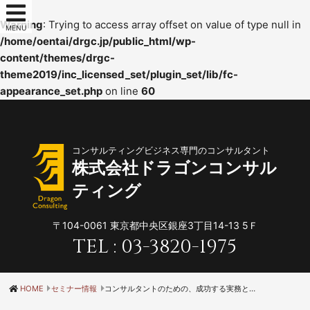
Warning
: Trying to access array offset on value of type null in
MENU
/home/oentai/drgc.jp/public_html/wp-
content/themes/drgc-
theme2019/inc_licensed_set/plugin_set/lib/fc-
appearance_set.php
on line
60
コンサルティングビジネス専門のコンサルタント
株式会社ドラゴンコンサル
ティング
〒104-0061
東京都中央区銀座3丁目14-13 5Ｆ
TEL :
03-3820-1975
HOME
セミナー情報
コンサルタントのための、成功する実務と５大戦略（キラーコンテンツ実習編）