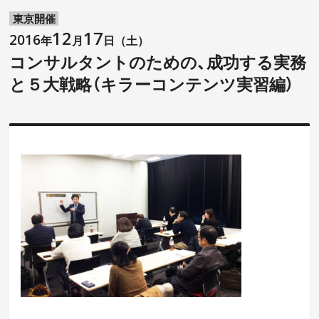
東京開催
12
17
2016
年
月
日（土）
コンサルタントのための、成功する実務
と５大戦略（キラーコンテンツ実習編）