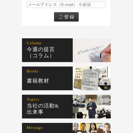
Column
今週の提言
（コラム）
Books
書籍教材
Topics
当社の活動&
出来事
Message