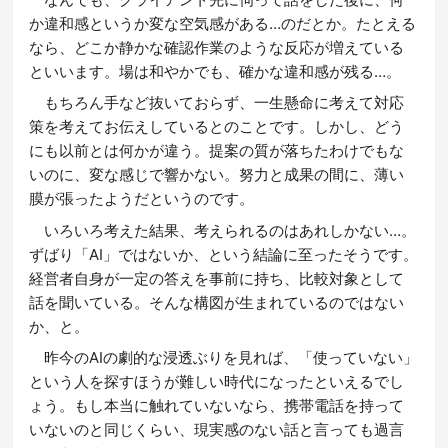
か違和感というか変な空気感がある…のだとか。たとえる
なら、どこか静かな確認作業のような反応が増えている
といいます。場は和やかでも、確かな違和感が残る…。
もちろん手など抜いておらず、一生懸命に考えて対応
策を考えてお伝えしているとのことです。しかし、どう
にも以前とは何かが違う。提案の質が落ちたわけでもな
いのに、変な感じで響かない。努力と成果の間に、薄い
膜が張ったようだというのです。
いろいろ考えた結果、考えられるのはあれしかない…。
ずばり「AI」ではないか、という結論に至ったそうです。
経営者自身が一定の答えを事前に持ち、比較対象として
話を聞いている。そんな構図が生まれているのではない
か、と。
昨今のAIの劇的な浸透ぶりを見れば、「使っていない」
という人を探すほうが難しい時代になったといえるでし
ょう。もし本当に触れていないなら、携帯電話を持って
いないのと同じくらい、現実感のない話と言っても過言