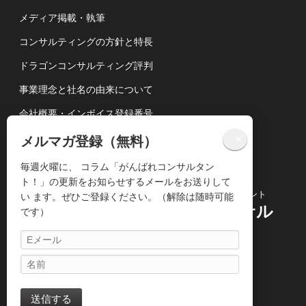
メディア掲載・執筆
コンサルティングの方針と特長
ドラゴンコンサルティング評判
事業理念と社名の由来について
会社概要・インボイス登録番号
講演依頼について
×
メルマガ登録（無料）
個人情報の取扱いについて
毎週火曜に、 コラム「がんばれコンサルタン
ト！」の更新をお知らせするメールをお送りして
コンサルティングビジネス専門のコンサルタント
い ます。ぜひご登録ください。（解除は随時可能
株式会社ドラゴンコンサル
です）
ティング
〒104-0061
東京都中央区銀座3丁目14-13 5Ｆ
TEL :
03-3820-1975
/ FAX : 03-6869-3719
送信する