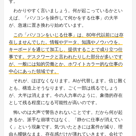
す。
わかりやすく言いましょう。何が起こっているかとい
えば、「パソコンを操作して何かをする仕事」の大半
が、急速に置き換わり始めています。
この「パソコンをいじる仕事」は、80年代以前には存
在しませんでした。情報やデータ、知識やノウハウを、
キーボードを通じて加工し、提供することで成り立つ仕
事です。デスクワークと言われたりした部分が多いです
が、一般には知的労働とか、ホワイトカラー的な仕事の
中心にあった領域です。
それが、ほぼなくなります。AIが代替します。信じ難く
とも、構造上そうなります。ごく一部は残るでしょう
が、大半は消えます。今の人力車のように、象徴的存在
として残る程度になる可能性が高いのです。
怖いのは大声で警告されないことです。だから何が起
きるか。派手な崩壊ではなく、「静かに仕事が消えてい
く」という現象です。気づいたときには案件が減り、理
由も曖昧なまま、存在感だけが薄れていきます。会社で