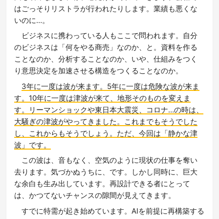
はごっそりリストラが行われたりします。業績も悪くな
いのに…。
ビジネスに携わっている人もここで問われます。自分
のビジネスは「何をやる商売」なのか、と。資料を作る
ことなのか、分析することなのか、いや、仕組みをつく
り意思決定を加速させる構造をつくることなのか。
3年に一度は波が来ます。5年に一度は危険な波が来ま
す。10年に一度は津波が来て、地形そのものを変えま
す。リーマンショックや東日本大震災、コロナ…の時は、
大騒ぎの津波がやってきました。これまでもそうでした
し、これからもそうでしょう。ただ、今回は「静かな津
波」です。
この波は、音もなく、空気のように現状の仕事を奪い
去ります。気づかぬうちに、です。しかし同時に、巨大
な余白も生み出しています。再設計できる者にとって
は、かつてないチャンスの隙間が見えてきます。
すでに特需が起き始めています。AIを前提に再構築する