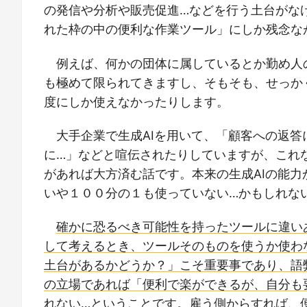
の発信や分析や販売促進…などを行う土台がなけ
れた枠の中の便利な作業ツール」にしか残念な
例えば、何かの団体に属しているとか勤め人
も極めて限られてきますし、そもそも、せっか
度にしか使えなかったりします。
大手企業で生成AIを用いて、「顧客への返答
に…」などと喧伝されたりしていますが、これ
があれば大方済む話です。本来の生成AIの能
いや１００分の１も使っていない…かもしれな
確かに恐るべき可能性を持ったツールに違い
して考えるとき、ツールそのものを使うか使わ
土台があるかどうか？」こそ重要事であり、語
の立場であれば「便利で楽ができるが、自分も
れない…ということです。雇う側からすれば、