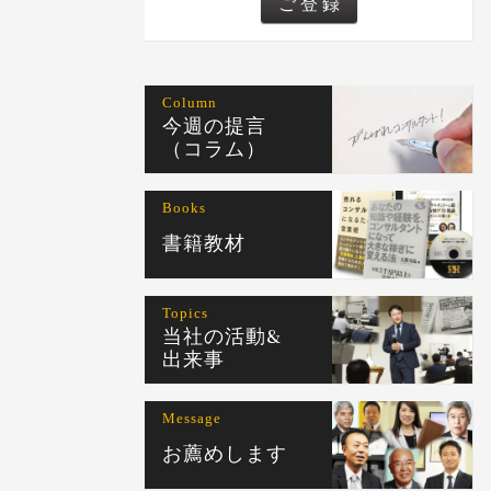
Column
今週の提言
（コラム）
Books
書籍教材
Topics
当社の活動&
出来事
Message
お薦めします