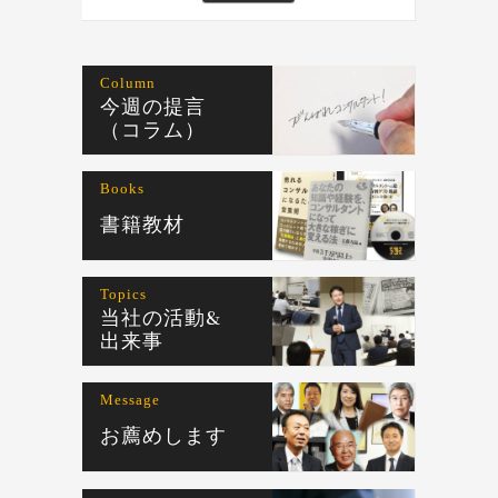
Column
今週の提言
（コラム）
Books
書籍教材
Topics
当社の活動&
出来事
Message
お薦めします