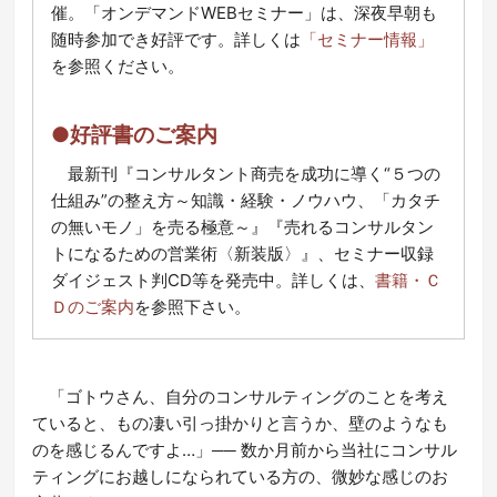
催。「オンデマンドWEBセミナー」は、深夜早朝も
随時参加でき好評です。詳しくは
「セミナー情報」
を参照ください。
●好評書のご案内
最新刊『コンサルタント商売を成功に導く“５つの
仕組み”の整え方～知識・経験・ノウハウ、「カタチ
の無いモノ」を売る極意～』『売れるコンサルタン
トになるための営業術〈新装版〉』、セミナー収録
ダイジェスト判CD等を発売中。詳しくは、
書籍・Ｃ
Ｄのご案内
を参照下さい。
「ゴトウさん、自分のコンサルティングのことを考え
ていると、もの凄い引っ掛かりと言うか、壁のようなも
のを感じるんですよ…」── 数か月前から当社にコンサル
ティングにお越しになられている方の、微妙な感じのお