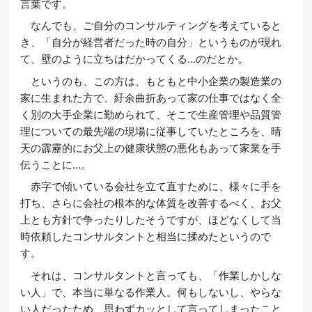
言葉です。
なんでも、ご自分のコンサルティングを考えていると
き、「自分が経営者だった時の自分」というものが現れ
て、壁のように立ちはだかってくる…のだとか。
というのも、この方は、もともと中小企業の製造業の
家に生まれた方で、紆余曲折あって家の仕事ではなく全
く別の大手企業に勤められて、そこで生産管理や品質管
理についての最先端の現場に従事していたところを、晴
天の霹靂的にお父上の健康状態の悪化もあって家業を手
伝うことに…。
赤字で傾いている会社を立て直すために、様々に手を
打ち、さらに会社の根本的な体質を改善するべく、お父
上とも方針で争ったりしたそうですが、ほどなくして当
時依頼したコンサルタントと相当に揉めたというので
す。
それは、コンサルタントと言っても、「作業しかしな
い人」で、本当に単なる作業人。何もしないし、やらな
い人だったため、思わずカッとして言ってしまったこと