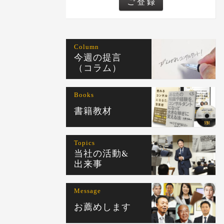
Column
今週の提言
（コラム）
Books
書籍教材
Topics
当社の活動&
出来事
Message
お薦めします